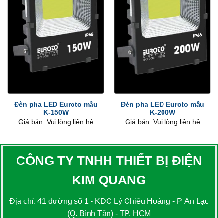
Đèn pha LED Euroto mẫu
Đèn pha LED Euroto mẫu
K-150W
K-200W
Giá bán: Vui lòng liên hệ
Giá bán: Vui lòng liên hệ
CÔNG TY TNHH THIẾT BỊ ĐIỆN
KIM QUANG
Địa chỉ: 41 đường số 1 - KDC Lý Chiêu Hoàng - P. An Lạc
(Q. Bình Tân) - TP. HCM