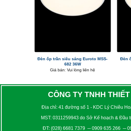
+
+
Đèn ốp trần siêu sáng Euroto MSS-
Đèn ố
682 36W
Giá bán: Vui lòng liên hệ
CÔNG TY TNHH THIẾT
Địa chỉ: 41 đường số 1 - KDC Lý Chiêu Hoà
MST: 0311259943 do Sở Kế hoạch & Đầu tư
ĐT:
(028) 6681 7379
─
0909 635 266
─
0