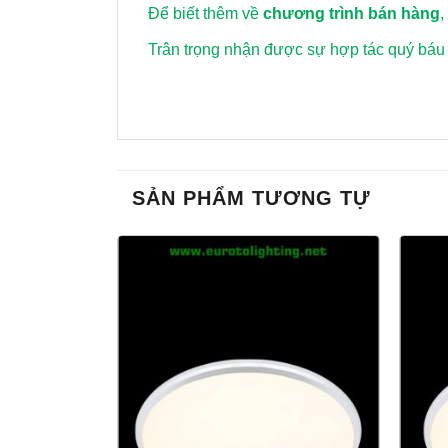
Để biết thêm về
chương trình bán hàng
,
Trân trọng nhận được sự hợp tác quý báu
SẢN PHẨM TƯƠNG TỰ