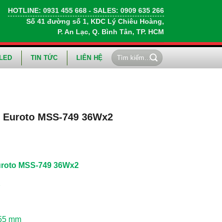
HOTLINE:
0931 455 668
- SALES:
0909 635 266
Số 41 đường số 1, KDC Lý Chiêu Hoàng,
P. An Lạc, Q. Bình Tân, TP. HCM
Tìm
LED
TIN TỨC
LIÊN HỆ
kiếm:
g Euroto MSS-749 36Wx2
Euroto MSS-749 36Wx2
2
H55 mm