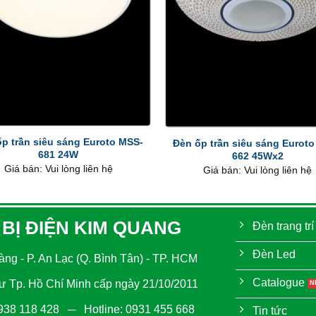
+
p trần siêu sáng Euroto MSS-
Đèn ốp trần siêu sáng Eurot
681 24W
662 45Wx2
Giá bán: Vui lòng liên hệ
Giá bán: Vui lòng liên hệ
 BỊ ĐIỆN KIM QUANG
Đèn trang trí
Đèn Led
ng - P. An Lạc (Q. Bình Tân) - TP. HCM
Catalogue
 Tp. Hồ Chí Minh cấp ngày 21/10/2011
938 118 428
─ Hotline:
0931 455 668
Tin tức