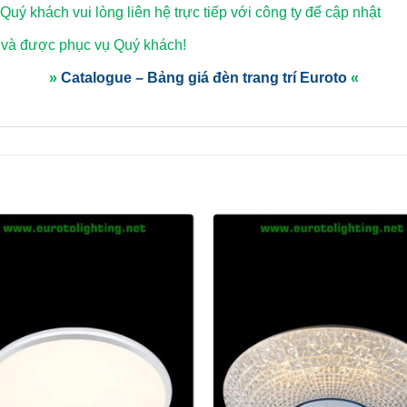
 Quý khách vui lòng
liên hệ trực tiếp với công ty để cập nhật
 và được phục vụ Quý khách!
»
Catalogue – Bảng giá đèn trang trí Euroto
«