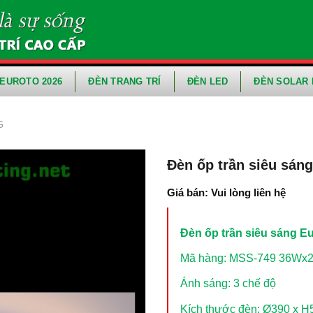
EUROTO 2026
ĐÈN TRANG TRÍ
ĐÈN LED
ĐÈN SOLAR 
G
Đèn ốp trần siêu sán
Giá bán: Vui lòng liên hệ
Đèn ốp trần siêu sáng 
Mã hàng: MSS-749 36Wx
Ánh sáng: 3 chế độ
Kích thước đèn: Ø390 x 