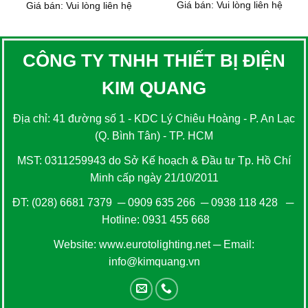
Giá bán: Vui lòng liên hệ
Giá bán: Vui lòng liên hệ
CÔNG TY TNHH THIẾT BỊ ĐIỆN
KIM QUANG
Địa chỉ: 41 đường số 1 - KDC Lý Chiêu Hoàng - P. An Lạc
(Q. Bình Tân) - TP. HCM
MST: 0311259943 do Sở Kế hoạch & Đầu tư Tp. Hồ Chí
Minh cấp ngày 21/10/2011
ĐT:
(028) 6681 7379
─
0909 635 266
─
0938 118 428
─
Hotline:
0931 455 668
Website:
www.eurotolighting.net
─ Email:
info@kimquang.vn