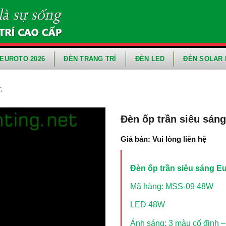
EUROTO 2026
ĐÈN TRANG TRÍ
ĐÈN LED
ĐÈN SOLAR 
G
Đèn ốp trần siêu sán
Giá bán: Vui lòng liên hệ
Đèn ốp trần siêu sáng E
Mã hàng: MSS-09 48W
LED 48W
Ánh sáng: 3 màu cố định –