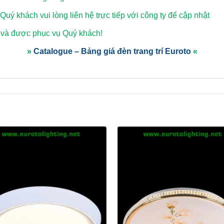
 Quý khách vui lòng
liên hệ trực tiếp với công ty để cập nhật
 và được phục vụ Quý khách!
»
Catalogue – Bảng giá đèn trang trí Euroto
«