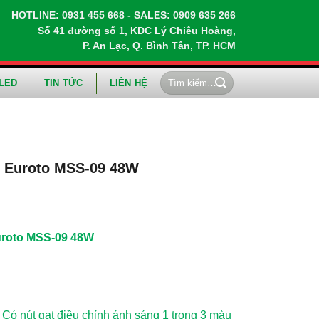
HOTLINE:
0931 455 668
- SALES:
0909 635 266
Số 41 đường số 1, KDC Lý Chiêu Hoàng,
P. An Lạc, Q. Bình Tân, TP. HCM
Tìm
LED
TIN TỨC
LIÊN HỆ
kiếm:
g Euroto MSS-09 48W
uroto MSS-09 48W
 Có nút gạt điều chỉnh ánh sáng 1 trong 3 màu