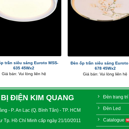
+
p trần siêu sáng Euroto MSS-
Đèn ốp trần siêu sáng Eurot
635 45Wx2
678 45Wx2
Giá bán: Vui lòng liên hệ
Giá bán: Vui lòng liên hệ
 BỊ ĐIỆN KIM QUANG
Đèn trang trí
Đèn Led
ng - P. An Lạc (Q. Bình Tân) - TP. HCM
Catalogue
 Tp. Hồ Chí Minh cấp ngày 21/10/2011