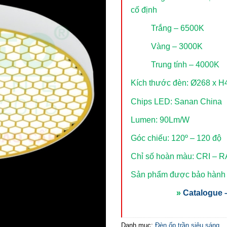
cố định
Trắng – 6500K
Vàng – 3000K
Trung tính – 4000K
Kích thước đèn: Ø268 x 
Chips LED: Sanan China
Lumen: 90Lm/W
Góc chiếu: 120º – 120 độ
Chỉ số hoàn màu: CRI – R
Sản phẩm được bảo hành t
»
Catalogue –
Danh mục:
Đèn ốp trần siêu sáng