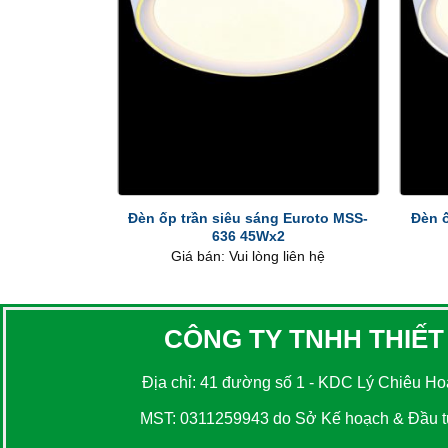
+
+
Đèn ốp trần siêu sáng Euroto MSS-
Đèn ố
636 45Wx2
Giá bán: Vui lòng liên hệ
CÔNG TY TNHH THIẾT
Địa chỉ: 41 đường số 1 - KDC Lý Chiêu Hoà
MST: 0311259943 do Sở Kế hoạch & Đầu tư