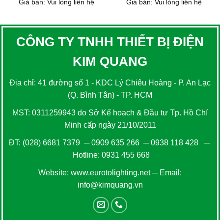
Giá bán: Vui lòng liên hệ
Giá bán: Vui lòng liên hệ
CÔNG TY TNHH THIẾT BỊ ĐIỆN
KIM QUANG
Địa chỉ: 41 đường số 1 - KDC Lý Chiêu Hoàng - P. An Lạc
(Q. Bình Tân) - TP. HCM
MST: 0311259943 do Sở Kế hoạch & Đầu tư Tp. Hồ Chí
Minh cấp ngày 21/10/2011
ĐT:
(028) 6681 7379
─
0909 635 266
─
0938 118 428
─
Hotline:
0931 455 668
Website:
www.eurotolighting.net
─ Email:
info@kimquang.vn