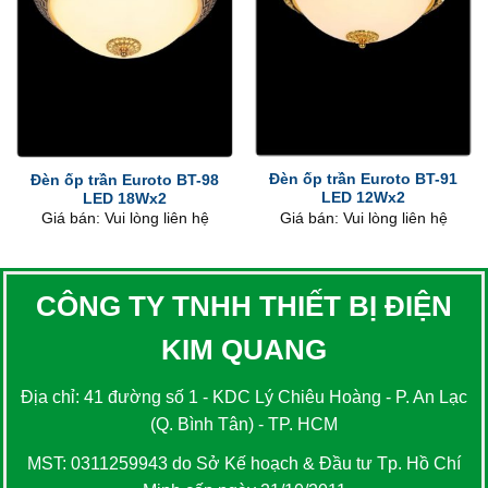
Đèn ốp trần Euroto BT-91
Đèn ốp trần Euroto BT-98
LED 12Wx2
LED 18Wx2
Giá bán: Vui lòng liên hệ
Giá bán: Vui lòng liên hệ
CÔNG TY TNHH THIẾT BỊ ĐIỆN
KIM QUANG
Địa chỉ: 41 đường số 1 - KDC Lý Chiêu Hoàng - P. An Lạc
(Q. Bình Tân) - TP. HCM
MST: 0311259943 do Sở Kế hoạch & Đầu tư Tp. Hồ Chí