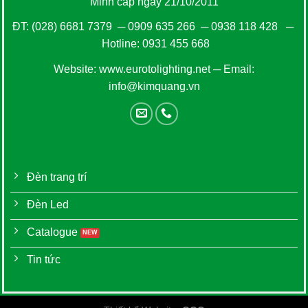
Minh cấp ngày 21/10/2011
ĐT:
(028) 6681 7379
─
0909 635 266
─
0938 118 428
─
Hotline:
0931 455 668
Website:
www.eurotolighting.net
─ Email:
info@kimquang.vn
Đèn trang trí
Đèn Led
Catalogue
Tin tức