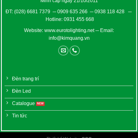
Minh cấp ngày 21/10/2011
ĐT:
(028) 6681 7379
─
0909 635 266
─
0938 118 428
─
Hotline:
0931 455 668
Website:
www.eurotolighting.net
─ Email:
info@kimquang.vn
Đèn trang trí
Đèn Led
Catalogue
Tin tức