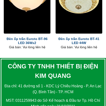
Đèn ốp trần Euroto BT-96
Đèn ốp trần Euroto BT-41
LED 36Wx2
LED 44W
Giá bán: Vui lòng liên hệ
Giá bán: Vui lòng liên hệ
CÔNG TY TNHH THIẾT BỊ ĐIỆN
KIM QUANG
Địa chỉ: 41 đường số 1 - KDC Lý Chiêu Hoàng - P. An Lạc
(Q. Bình Tân) - TP. HCM
MST: 0311259943 do Sở Kế hoạch & Đầu tư Tp. Hồ Chí