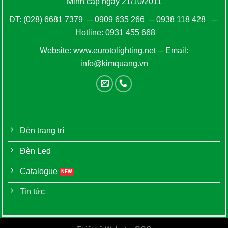
Minh cấp ngày 21/10/2011
ĐT:
(028) 6681 7379
─
0909 635 266
─
0938 118 428
─
Hotline:
0931 455 668
Website:
www.eurotolighting.net
─ Email:
info@kimquang.vn
Đèn trang trí
Đèn Led
Catalogue
Tin tức