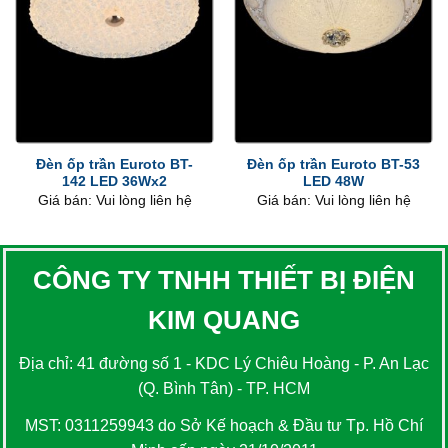
Đèn ốp trần Euroto BT-
Đèn ốp trần Euroto BT-53
142 LED 36Wx2
LED 48W
Giá bán: Vui lòng liên hệ
Giá bán: Vui lòng liên hệ
CÔNG TY TNHH THIẾT BỊ ĐIỆN
KIM QUANG
Địa chỉ: 41 đường số 1 - KDC Lý Chiêu Hoàng - P. An Lạc
(Q. Bình Tân) - TP. HCM
MST: 0311259943 do Sở Kế hoạch & Đầu tư Tp. Hồ Chí