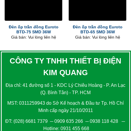
Đèn ốp trần đồng Euroto
Đèn ốp trần đồng Euroto
BTD-75 SMD 36W
BTD-65 SMD 36W
Giá bán: Vui lòng liên hệ
Giá bán: Vui lòng liên hệ
CÔNG TY TNHH THIẾT BỊ ĐIỆN
KIM QUANG
Địa chỉ: 41 đường số 1 - KDC Lý Chiêu Hoàng - P. An Lạc
(Q. Bình Tân) - TP. HCM
MST: 0311259943 do Sở Kế hoạch & Đầu tư Tp. Hồ Chí
Minh cấp ngày 21/10/2011
ĐT:
(028) 6681 7379
─
0909 635 266
─
0938 118 428
─
Hotline:
0931 455 668