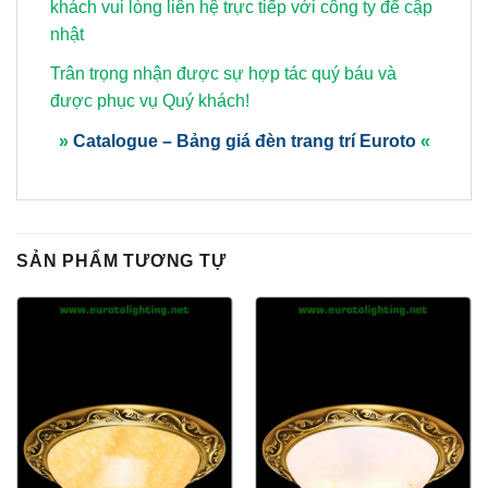
khách vui lòng
liên hệ trực tiếp với công ty để cập
nhật
Trân trọng nhận được sự hợp tác quý báu và
được phục vụ Quý khách!
»
Catalogue – Bảng giá đèn trang trí Euroto
«
SẢN PHẨM TƯƠNG TỰ