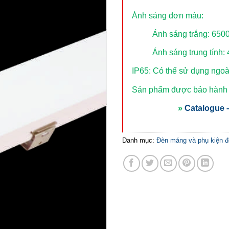
Ánh sáng đơn màu:
Ánh sáng trắng: 650
Ánh sáng trung tính:
IP65: Có thể sử dụng ngoài
Sản phẩm được bảo hành t
»
Catalogue –
Danh mục:
Đèn máng và phụ kiện 