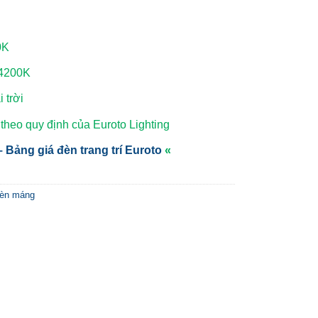
0K
 4200K
 trời
heo quy định của Euroto Lighting
 Bảng giá đèn trang trí Euroto
«
đèn máng