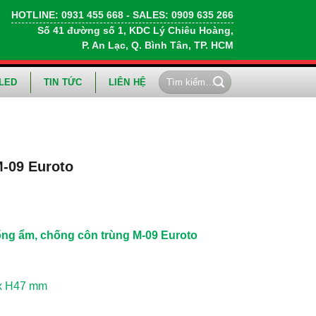
HOTLINE:
0931 455 668
- SALES:
0909 635 266
Số 41 đường số 1, KDC Lý Chiêu Hoàng,
P. An Lạc, Q. Bình Tân, TP. HCM
Tìm
LED
TIN TỨC
LIÊN HỆ
kiếm:
-09 Euroto
ng ẩm, chống côn trùng M-09 Euroto
 x H47 mm