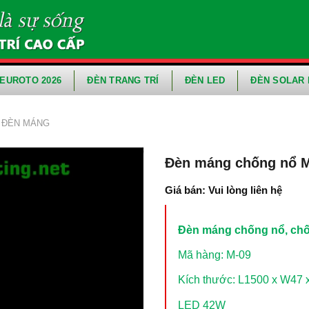
EUROTO 2026
ĐÈN TRANG TRÍ
ĐÈN LED
ĐÈN SOLAR 
N ĐÈN MÁNG
Đèn máng chống nổ M
Giá bán: Vui lòng liên hệ
Đèn máng chống nổ, chố
Mã hàng: M-09
Kích thước: L1500 x W47
LED 42W