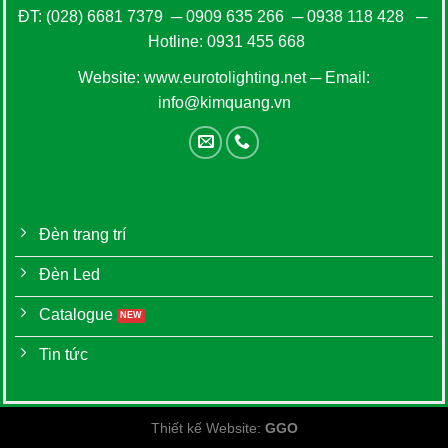
ĐT:
(028) 6681 7379
─
0909 635 266
─
0938 118 428
─
Hotline:
0931 455 668
Website:
www.eurotolighting.net
─ Email:
info@kimquang.vn
Đèn trang trí
Đèn Led
Catalogue
Tin tức
Thiết kế Website
:
GGO