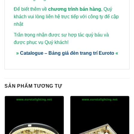
Để biết thêm về
chương trình bán hàng
, Quý
khách vui lòng
liên hệ trực tiếp với công ty để cập
nhật
Trân trọng nhận được sự hợp tác quý báu và
được phục vụ Quý khách!
»
Catalogue – Bảng giá đèn trang trí Euroto
«
SẢN PHẨM TƯƠNG TỰ