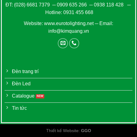
ĐT:
(028) 6681 7379
─
0909 635 266
─
0938 118 428
─
Hotline:
0931 455 668
Website:
www.eurotolighting.net
─ Email:
info@kimquang.vn
Đèn trang trí
Đèn Led
Catalogue
Tin tức
Thiết kế Website
:
GGO