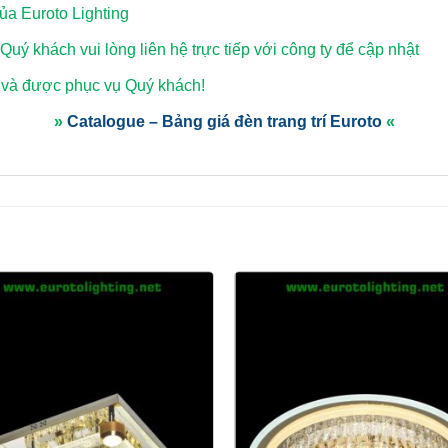
a Euroto Lighting
 Quý khách vui lòng
liên hệ trực tiếp với công ty để cập nhật
 và được phục vụ Quý khách!
»
Catalogue – Bảng giá đèn trang trí Euroto
«