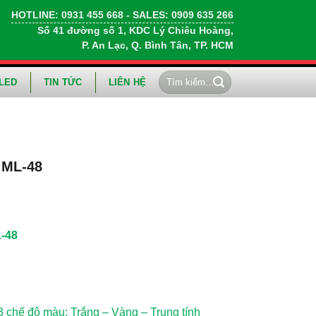
HOTLINE:
0931 455 668
- SALES:
0909 635 266
Số 41 đường số 1, KDC Lý Chiêu Hoàng,
P. An Lạc, Q. Bình Tân, TP. HCM
Tìm
LED
TIN TỨC
LIÊN HỆ
kiếm:
 ML-48
-48
 chế độ màu: Trắng – Vàng – Trung tính