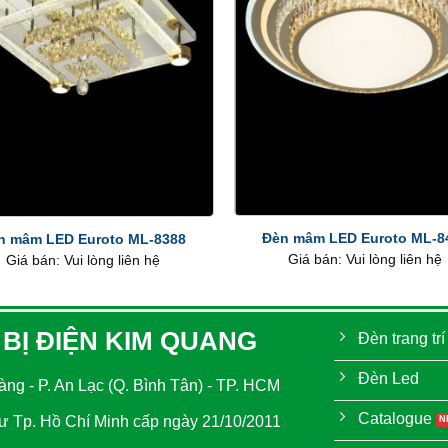
+
Đèn mâm LED Euroto ML-8
n mâm LED Euroto ML-8388
Giá bán: Vui lòng liên hệ
Giá bán: Vui lòng liên hệ
 BỊ ĐIỆN KIM QUANG
Đèn trang trí
Đèn Led
ng - P. An Lạc (Q. Bình Tân) - TP. HCM
Catalogue
 Tp. Hồ Chí Minh cấp ngày 21/10/2011