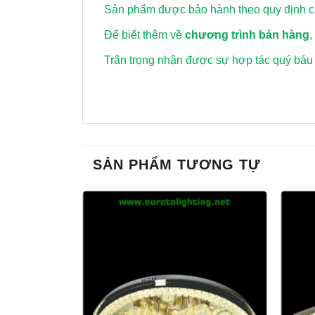
Sản phẩm được bảo hành theo quy định củ
Để biết thêm về
chương trình bán hàng
,
Trân trọng nhận được sự hợp tác quý báu
SẢN PHẨM TƯƠNG TỰ