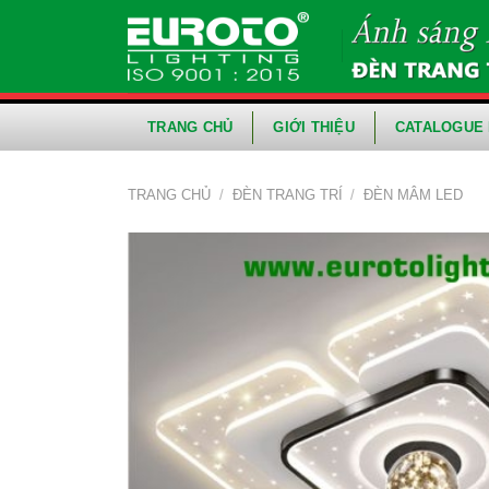
Skip
to
content
TRANG CHỦ
GIỚI THIỆU
CATALOGUE 
TRANG CHỦ
/
ĐÈN TRANG TRÍ
/
ĐÈN MÂM LED