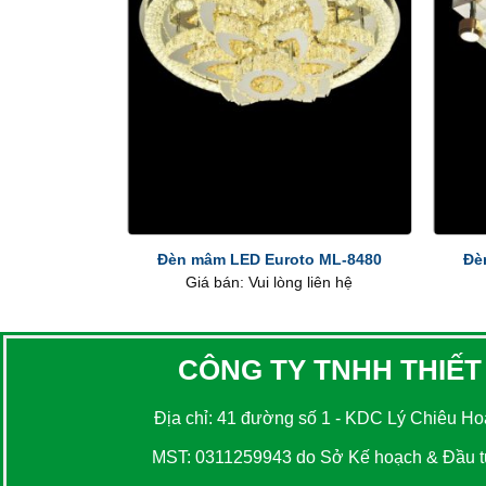
+
+
Đèn mâm LED Euroto ML-8480
Đè
Giá bán: Vui lòng liên hệ
CÔNG TY TNHH THIẾT
Địa chỉ: 41 đường số 1 - KDC Lý Chiêu Hoà
MST: 0311259943 do Sở Kế hoạch & Đầu tư