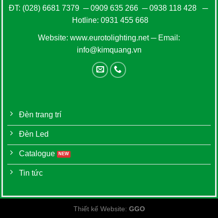
ĐT:
(028) 6681 7379
─
0909 635 266
─
0938 118 428
─
Hotline:
0931 455 668
Website:
www.eurotolighting.net
─ Email:
info@kimquang.vn
Đèn trang trí
Đèn Led
Catalogue
Tin tức
Thiết kế Website
:
GGO