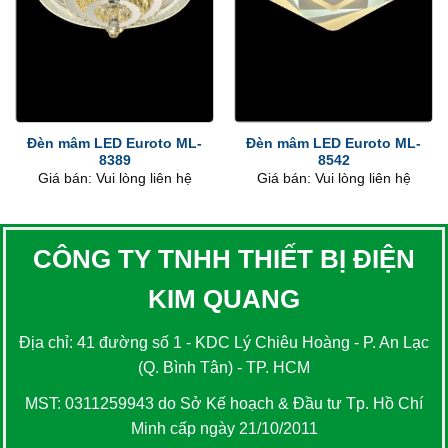
Đèn mâm LED Euroto ML-
Đèn mâm LED Euroto ML-
8389
8542
Giá bán: Vui lòng liên hệ
Giá bán: Vui lòng liên hệ
CÔNG TY TNHH THIẾT BỊ ĐIỆN
KIM QUANG
Địa chỉ: 41 đường số 1 - KDC Lý Chiêu Hoàng - P. An Lạc
(Q. Bình Tân) - TP. HCM
MST: 0311259943 do Sở Kế hoạch & Đầu tư Tp. Hồ Chí
Minh cấp ngày 21/10/2011