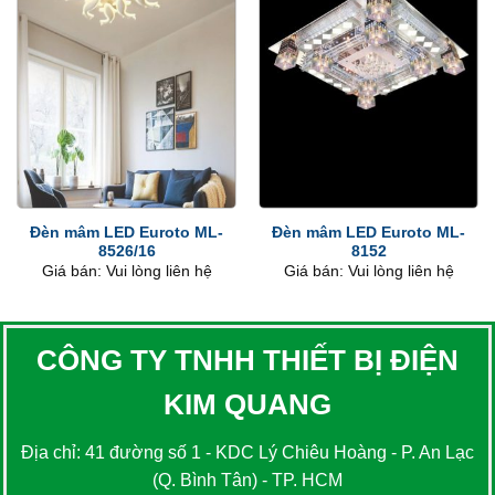
Đèn mâm LED Euroto ML-
Đèn mâm LED Euroto ML-
8526/16
8152
Giá bán: Vui lòng liên hệ
Giá bán: Vui lòng liên hệ
CÔNG TY TNHH THIẾT BỊ ĐIỆN
KIM QUANG
Địa chỉ: 41 đường số 1 - KDC Lý Chiêu Hoàng - P. An Lạc
(Q. Bình Tân) - TP. HCM