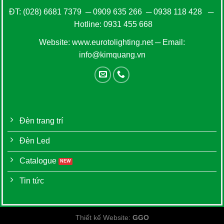
ĐT:
(028) 6681 7379
─
0909 635 266
─
0938 118 428
─
Hotline:
0931 455 668
Website:
www.eurotolighting.net
─ Email:
info@kimquang.vn
Đèn trang trí
Đèn Led
Catalogue
Tin tức
Thiết kế Website
:
GGO