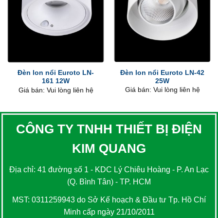
Đèn lon nổi Euroto LN-42
Đèn lon nổi Euroto LN-
25W
161 12W
Giá bán: Vui lòng liên hệ
Giá bán: Vui lòng liên hệ
CÔNG TY TNHH THIẾT BỊ ĐIỆN
KIM QUANG
Địa chỉ: 41 đường số 1 - KDC Lý Chiêu Hoàng - P. An Lạc
(Q. Bình Tân) - TP. HCM
MST: 0311259943 do Sở Kế hoạch & Đầu tư Tp. Hồ Chí
Minh cấp ngày 21/10/2011