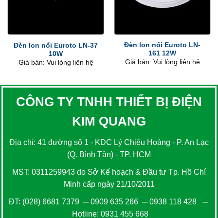
Đèn lon nổi Euroto LN-
Đèn lon nổi Euroto LN-37
161 12W
10W
Giá bán: Vui lòng liên hệ
Giá bán: Vui lòng liên hệ
CÔNG TY TNHH THIẾT BỊ ĐIỆN
KIM QUANG
Địa chỉ: 41 đường số 1 - KDC Lý Chiêu Hoàng - P. An Lạc
(Q. Bình Tân) - TP. HCM
MST: 0311259943 do Sở Kế hoạch & Đầu tư Tp. Hồ Chí
Minh cấp ngày 21/10/2011
ĐT:
(028) 6681 7379
─
0909 635 266
─
0938 118 428
─
Hotline:
0931 455 668