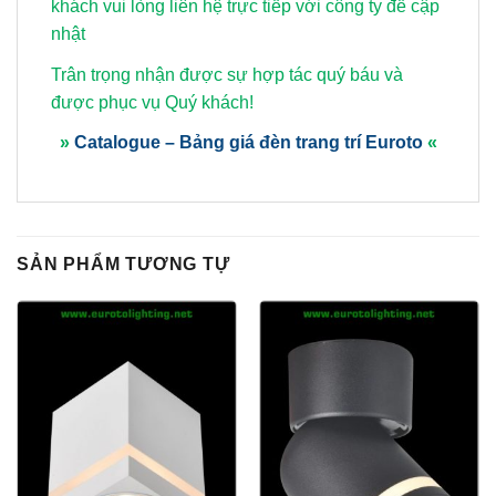
khách vui lòng
liên hệ trực tiếp với công ty để cập
nhật
Trân trọng nhận được sự hợp tác quý báu và
được phục vụ Quý khách!
»
Catalogue – Bảng giá đèn trang trí Euroto
«
SẢN PHẨM TƯƠNG TỰ