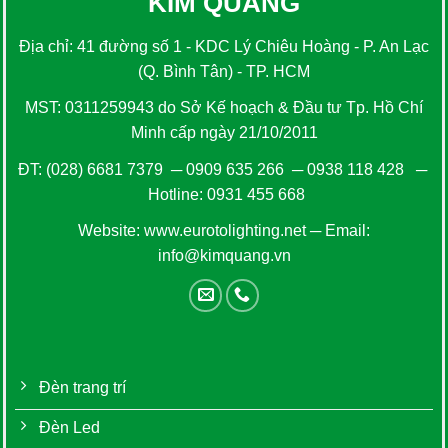
KIM QUANG
Địa chỉ: 41 đường số 1 - KDC Lý Chiêu Hoàng - P. An Lạc
(Q. Bình Tân) - TP. HCM
MST: 0311259943 do Sở Kế hoạch & Đầu tư Tp. Hồ Chí
Minh cấp ngày 21/10/2011
ĐT:
(028) 6681 7379
─
0909 635 266
─
0938 118 428
─
Hotline:
0931 455 668
Website:
www.eurotolighting.net
─ Email:
info@kimquang.vn
Đèn trang trí
Đèn Led