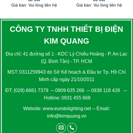
Giá bán: Vui lòng liên hệ
Giá bán: Vui lòng liên hệ
CÔNG TY TNHH THIẾT BỊ ĐIỆN
KIM QUANG
Địa chỉ: 41 đường số 1 - KDC Lý Chiêu Hoàng - P. An Lạc
(Q. Bình Tân) - TP. HCM
MST: 0311259943 do Sở Kế hoạch & Đầu tư Tp. Hồ Chí
Minh cấp ngày 21/10/2011
ĐT:
(028) 6681 7379
─
0909 635 266
─
0938 118 428
─
Hotline:
0931 455 668
Website:
www.eurotolighting.net
─ Email:
info@kimquang.vn