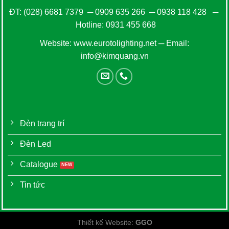
ĐT:
(028) 6681 7379
─
0909 635 266
─
0938 118 428
─
Hotline:
0931 455 668
Website:
www.eurotolighting.net
─ Email:
info@kimquang.vn
Đèn trang trí
Đèn Led
Catalogue
Tin tức
Thiết kế Website
:
GGO