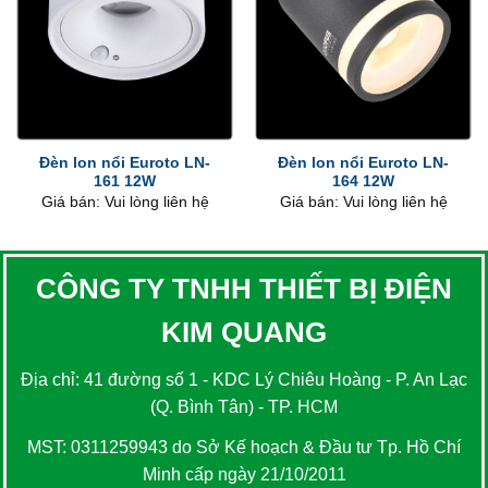
Đèn lon nổi Euroto LN-
Đèn lon nổi Euroto LN-
161 12W
164 12W
Giá bán: Vui lòng liên hệ
Giá bán: Vui lòng liên hệ
CÔNG TY TNHH THIẾT BỊ ĐIỆN
KIM QUANG
Địa chỉ: 41 đường số 1 - KDC Lý Chiêu Hoàng - P. An Lạc
(Q. Bình Tân) - TP. HCM
MST: 0311259943 do Sở Kế hoạch & Đầu tư Tp. Hồ Chí
Minh cấp ngày 21/10/2011