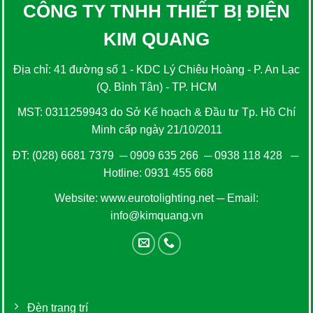
CÔNG TY TNHH THIẾT BỊ ĐIỆN
KIM QUANG
Địa chỉ: 41 đường số 1 - KDC Lý Chiêu Hoàng - P. An Lạc
(Q. Bình Tân) - TP. HCM
MST: 0311259943 do Sở Kế hoạch & Đầu tư Tp. Hồ Chí
Minh cấp ngày 21/10/2011
ĐT:
(028) 6681 7379
─
0909 635 266
─
0938 118 428
─
Hotline:
0931 455 668
Website:
www.eurotolighting.net
─ Email:
info@kimquang.vn
Đèn trang trí