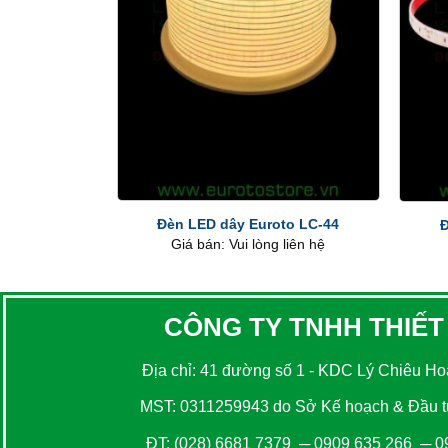
+
+
Đèn LED dây Euroto LC-44
Đ
Giá bán: Vui lòng liên hệ
CÔNG TY TNHH THIẾT
Địa chỉ: 41 đường số 1 - KDC Lý Chiêu Hoà
MST: 0311259943 do Sở Kế hoạch & Đầu tư
ĐT:
(028) 6681 7379
─
0909 635 266
─
0