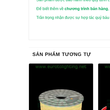
Để biết thêm về
chương trình bán hàng
,
Trân trọng nhận được sự hợp tác quý báu
SẢN PHẨM TƯƠNG TỰ