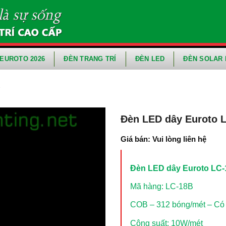
EUROTO 2026
ĐÈN TRANG TRÍ
ĐÈN LED
ĐÈN SOLAR 
Y
Đèn LED dây Euroto 
Giá bán: Vui lòng liên hệ
Đèn LED dây Euroto LC
Mã hàng: LC-18B
COB – 312 bóng/mét – Có
Công suất: 10W/mét