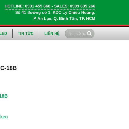
HOTLINE:
0931 455 668
- SALES:
0909 635 266
Số 41 đường số 1, KDC Lý Chiêu Hoàng,
P. An Lạc, Q. Bình Tân, TP. HCM
Tìm
LED
TIN TỨC
LIÊN HỆ
kiếm:
LC-18B
-18B
 keo