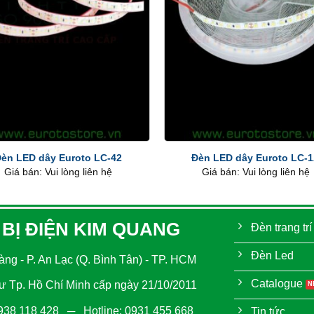
+
èn LED dây Euroto LC-42
Đèn LED dây Euroto LC-
Giá bán: Vui lòng liên hệ
Giá bán: Vui lòng liên hệ
 BỊ ĐIỆN KIM QUANG
Đèn trang trí
Đèn Led
ng - P. An Lạc (Q. Bình Tân) - TP. HCM
Catalogue
 Tp. Hồ Chí Minh cấp ngày 21/10/2011
938 118 428
─ Hotline:
0931 455 668
Tin tức