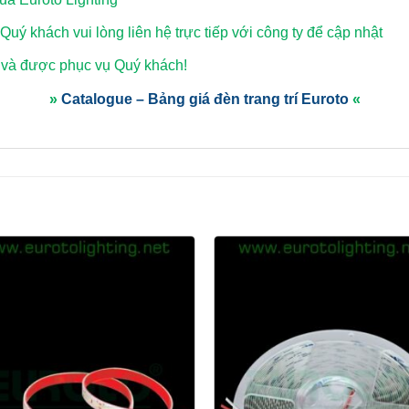
 Quý khách vui lòng
liên hệ trực tiếp với công ty để cập nhật
 và được phục vụ Quý khách!
»
Catalogue – Bảng giá đèn trang trí Euroto
«