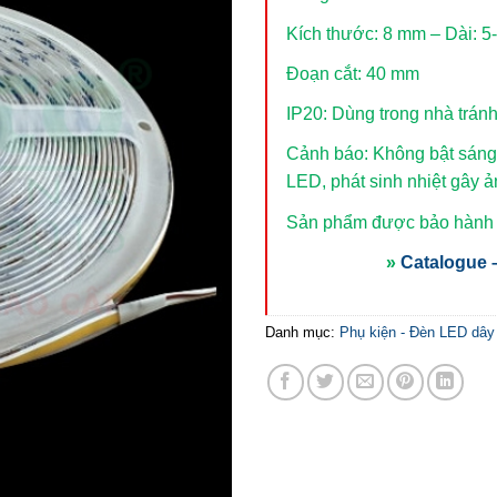
Kích thước: 8 mm – Dài: 5
Đoạn cắt: 40 mm
IP20: Dùng trong nhà trán
Cảnh báo: Không bật sáng 
LED, phát sinh nhiệt gây 
Sản phẩm được bảo hành t
»
Catalogue –
Danh mục:
Phụ kiện - Đèn LED dây