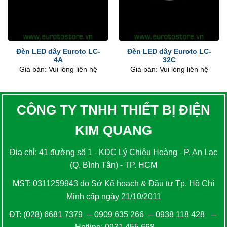
Đèn LED dây Euroto LC-
Đèn LED dây Euroto LC-
4A
32C
Giá bán: Vui lòng liên hệ
Giá bán: Vui lòng liên hệ
CÔNG TY TNHH THIẾT BỊ ĐIỆN
KIM QUANG
Địa chỉ: 41 đường số 1 - KDC Lý Chiêu Hoàng - P. An Lạc
(Q. Bình Tân) - TP. HCM
MST: 0311259943 do Sở Kế hoạch & Đầu tư Tp. Hồ Chí
Minh cấp ngày 21/10/2011
ĐT:
(028) 6681 7379
─
0909 635 266
─
0938 118 428
─