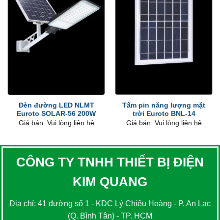
Đèn đường LED NLMT
Tấm pin năng lượng mặt
Euroto SOLAR-56 200W
trời Euroto BNL-14
Giá bán: Vui lòng liên hệ
Giá bán: Vui lòng liên hệ
CÔNG TY TNHH THIẾT BỊ ĐIỆN
KIM QUANG
Địa chỉ: 41 đường số 1 - KDC Lý Chiêu Hoàng - P. An Lạc
(Q. Bình Tân) - TP. HCM