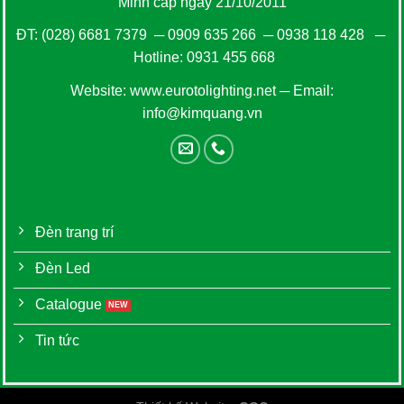
Minh cấp ngày 21/10/2011
ĐT:
(028) 6681 7379
─
0909 635 266
─
0938 118 428
─
Hotline:
0931 455 668
Website:
www.eurotolighting.net
─ Email:
info@kimquang.vn
Đèn trang trí
Đèn Led
Catalogue
Tin tức