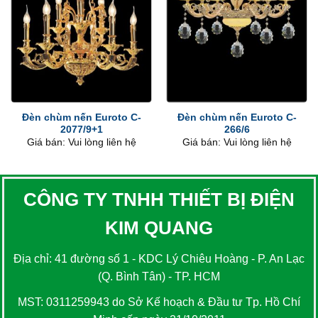
Đèn chùm nến Euroto C-
Đèn chùm nến Euroto C-
2077/9+1
266/6
Giá bán: Vui lòng liên hệ
Giá bán: Vui lòng liên hệ
CÔNG TY TNHH THIẾT BỊ ĐIỆN
KIM QUANG
Địa chỉ: 41 đường số 1 - KDC Lý Chiêu Hoàng - P. An Lạc
(Q. Bình Tân) - TP. HCM
MST: 0311259943 do Sở Kế hoạch & Đầu tư Tp. Hồ Chí