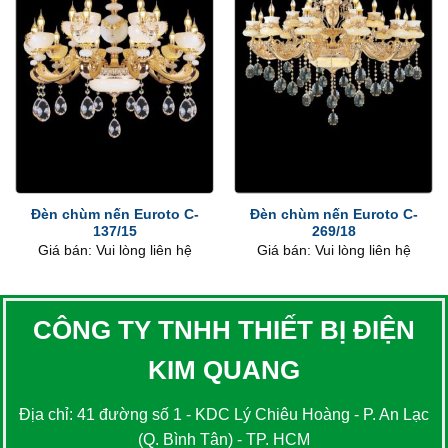
Đèn chùm nến Euroto C-
Đèn chùm nến Euroto C-
137/15
269/18
Giá bán: Vui lòng liên hệ
Giá bán: Vui lòng liên hệ
CÔNG TY TNHH THIẾT BỊ ĐIỆN
KIM QUANG
Địa chỉ: 41 đường số 1 - KDC Lý Chiêu Hoàng - P. An Lạc
(Q. Bình Tân) - TP. HCM