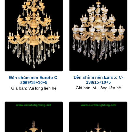
Đèn chùm nến Euroto C-
Đèn chùm nến Euroto C-
138/15+10+5
2069/15+10+5
Giá bán: Vui lòng liên hệ
Giá bán: Vui lòng liên hệ