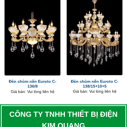
Đèn chùm nến Euroto C-
Đèn chùm nến Euroto C-
138/15+10+5
136/8
Giá bán: Vui lòng liên hệ
Giá bán: Vui lòng liên hệ
CÔNG TY TNHH THIẾT BỊ ĐIỆN
KIM QUANG