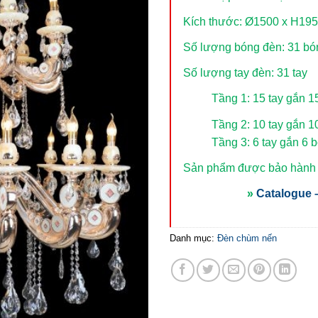
Kích thước: Ø1500 x H19
Số lượng bóng đèn: 31 b
Số lượng tay đèn: 31 tay
Tầng 1: 15 tay gắn 
Tầng 2: 10 tay gắn 
Tầng 3: 6 tay gắn 6 
Sản phẩm được bảo hành t
»
Catalogue –
Danh mục:
Đèn chùm nến