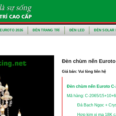
EUROTO 2026
ĐÈN TRANG TRÍ
ĐÈN LED
ĐÈN SOLAR 
Đèn chùm nến Euroto
Giá bán: Vui lòng liên hệ
Đèn chùm nến Euroto C-
Mã hàng: C-2065/15+10+6
Đá Bạch Ngọc + Crys
Hợp kim xi mạ 18K c