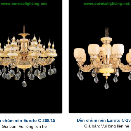
+
Đèn chùm nến Euroto C-13
 chùm nến Euroto C-268/15
Giá bán: Vui lòng liên hệ
Giá bán: Vui lòng liên hệ