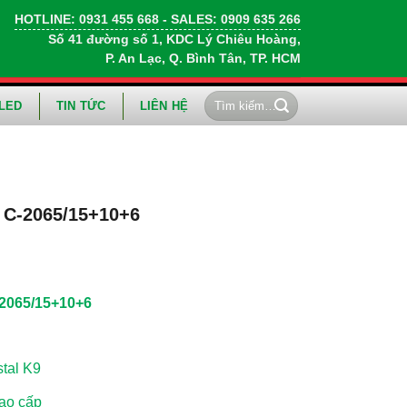
HOTLINE:
0931 455 668
- SALES:
0909 635 266
Số 41 đường số 1, KDC Lý Chiêu Hoàng,
P. An Lạc, Q. Bình Tân, TP. HCM
Tìm
LED
TIN TỨC
LIÊN HỆ
kiếm:
 C-2065/15+10+6
2065/15+10+6
tal K9
ao cấp