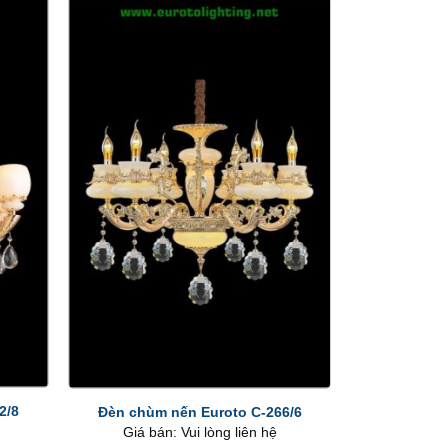
+
2/8
Đèn chùm nến Euroto C-266/6
Giá bán: Vui lòng liên hệ