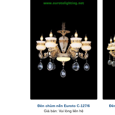
+
+
Đèn chùm nến Euroto C-127/6
Đèn
Giá bán: Vui lòng liên hệ