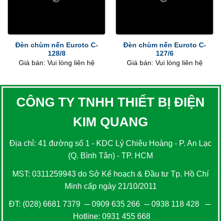
Đèn chùm nến Euroto C-
Đèn chùm nến Euroto C-
128/8
127/6
Giá bán: Vui lòng liên hệ
Giá bán: Vui lòng liên hệ
CÔNG TY TNHH THIẾT BỊ ĐIỆN
KIM QUANG
Địa chỉ: 41 đường số 1 - KDC Lý Chiêu Hoàng - P. An Lạc
(Q. Bình Tân) - TP. HCM
MST: 0311259943 do Sở Kế hoạch & Đầu tư Tp. Hồ Chí
Minh cấp ngày 21/10/2011
ĐT:
(028) 6681 7379
─
0909 635 266
─
0938 118 428
─
Hotline:
0931 455 668