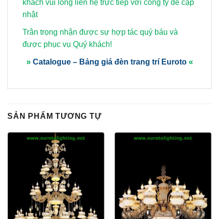
khách vui lòng
liên hệ trực tiếp với công ty để cập
nhật
Trân trọng nhận được sự hợp tác quý báu và
được phục vụ Quý khách!
»
Catalogue – Bảng giá đèn trang trí Euroto
«
SẢN PHẨM TƯƠNG TỰ