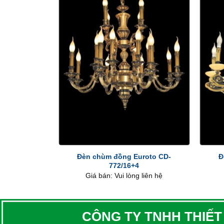
+
+
Đèn chùm đồng Euroto CD-
Đ
772/16+4
Giá bán: Vui lòng liên hệ
CÔNG TY TNHH THIẾT