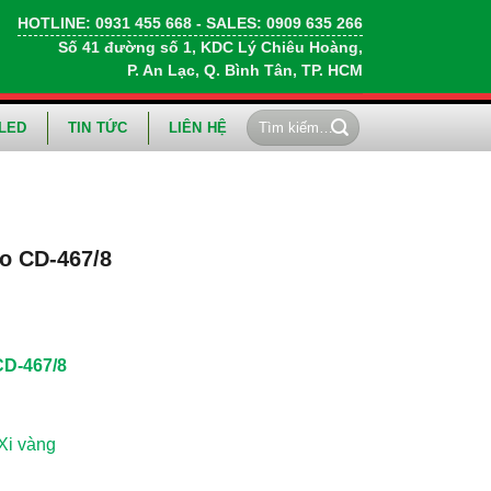
HOTLINE:
0931 455 668
- SALES:
0909 635 266
Số 41 đường số 1, KDC Lý Chiêu Hoàng,
P. An Lạc, Q. Bình Tân, TP. HCM
Tìm
LED
TIN TỨC
LIÊN HỆ
kiếm:
o CD-467/8
CD-467/8
Xi vàng