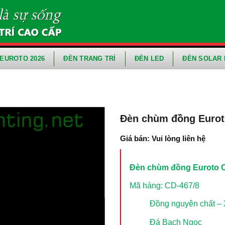
EUROTO 2026
ĐÈN TRANG TRÍ
ĐÈN LED
ĐÈN SOLAR 
Đèn chùm đồng Eurot
Giá bán: Vui lòng liên hệ
Đèn chùm đồng Euroto 
Mã hàng: CD-467/8
Đồng nguyên chất – 
Đá Bạch Ngọc