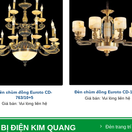
+
Đèn chùm đồng Euroto CD-1
èn chùm đồng Euroto CD-
763/10+5
Giá bán: Vui lòng liên hệ
Giá bán: Vui lòng liên hệ
 BỊ ĐIỆN KIM QUANG
Đèn trang trí