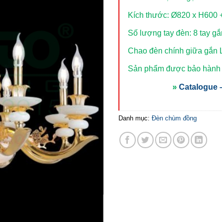
Kích thước: Ø820 x H600
Số lượng tay đèn: 8 tay g
Chao đèn chính giữa gắn
Sản phẩm được bảo hành t
»
Catalogue –
Danh mục:
Đèn chùm đồng