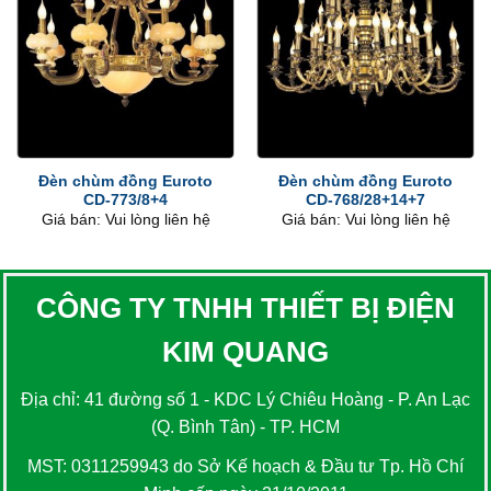
Đèn chùm đồng Euroto
Đèn chùm đồng Euroto
CD-773/8+4
CD-768/28+14+7
Giá bán: Vui lòng liên hệ
Giá bán: Vui lòng liên hệ
CÔNG TY TNHH THIẾT BỊ ĐIỆN
KIM QUANG
Địa chỉ: 41 đường số 1 - KDC Lý Chiêu Hoàng - P. An Lạc
(Q. Bình Tân) - TP. HCM
MST: 0311259943 do Sở Kế hoạch & Đầu tư Tp. Hồ Chí