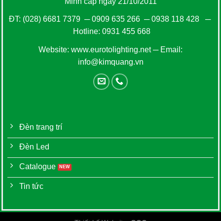
Minh cấp ngày 21/10/2011
ĐT:
(028) 6681 7379
─
0909 635 266
─
0938 118 428
─
Hotline:
0931 455 668
Website:
www.eurotolighting.net
─ Email:
info@kimquang.vn
Đèn trang trí
Đèn Led
Catalogue
Tin tức