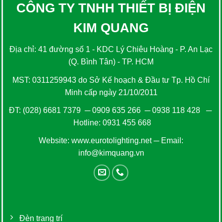
CÔNG TY TNHH THIẾT BỊ ĐIỆN
KIM QUANG
Địa chỉ: 41 đường số 1 - KDC Lý Chiêu Hoàng - P. An Lạc
(Q. Bình Tân) - TP. HCM
MST: 0311259943 do Sở Kế hoạch & Đầu tư Tp. Hồ Chí
Minh cấp ngày 21/10/2011
ĐT:
(028) 6681 7379
─
0909 635 266
─
0938 118 428
─
Hotline:
0931 455 668
Website:
www.eurotolighting.net
─ Email:
info@kimquang.vn
Đèn trang trí