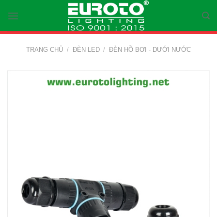
Skip
to
content
TRANG CHỦ
/
ĐÈN LED
/
ĐÈN HỒ BƠI - DƯỚI NƯỚC