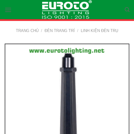
Skip
to
content
TRANG CHỦ
/
ĐÈN TRANG TRÍ
/
LINH KIỆN ĐÈN TRỤ