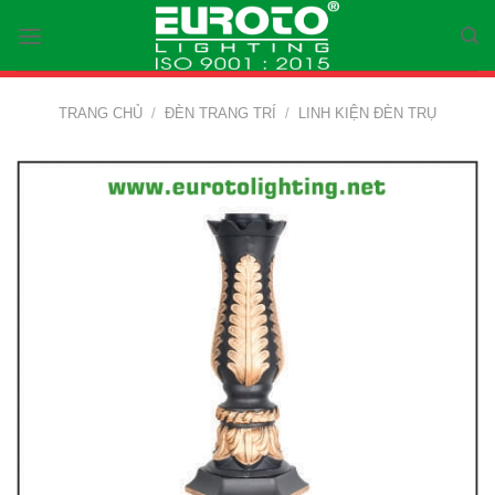
Skip
to
content
TRANG CHỦ
/
ĐÈN TRANG TRÍ
/
LINH KIỆN ĐÈN TRỤ