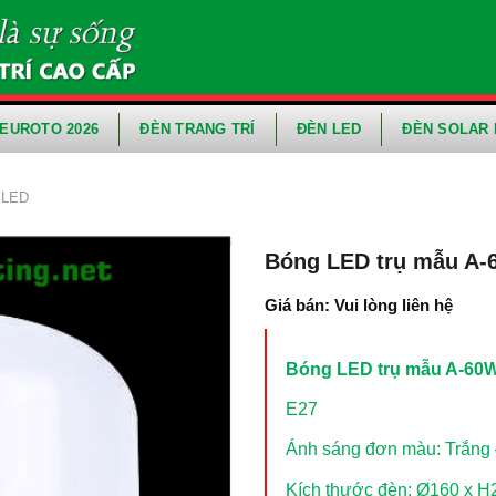
EUROTO 2026
ĐÈN TRANG TRÍ
ĐÈN LED
ĐÈN SOLAR 
 LED
Bóng LED trụ mẫu A-
Giá bán: Vui lòng liên hệ
Bóng LED trụ mẫu A-60W
E27
Ánh sáng đơn màu: Trắng
Kích thước đèn: Ø160 x 