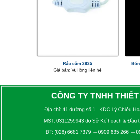
+
+
Rắc căm 2835
Bón
Giá bán: Vui lòng liên hệ
CÔNG TY TNHH THIẾT
Địa chỉ: 41 đường số 1 - KDC Lý Chiêu Hoà
MST: 0311259943 do Sở Kế hoạch & Đầu tư
ĐT:
(028) 6681 7379
─
0909 635 266
─
0