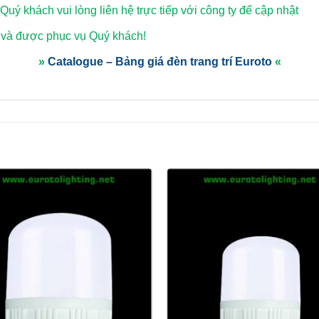
 Quý khách vui lòng
liên hệ trực tiếp với công ty để cập nhật
 và được phục vụ Quý khách!
»
Catalogue – Bảng giá đèn trang trí Euroto
«