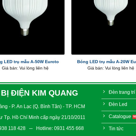
+
g LED trụ mẫu A-50W Euroto
Bóng LED trụ mẫu A-20W Eu
Giá bán: Vui lòng liên hệ
Giá bán: Vui lòng liên hệ
 BỊ ĐIỆN KIM QUANG
Đèn trang trí
Đèn Led
ng - P. An Lạc (Q. Bình Tân) - TP. HCM
Catalogue
 Tp. Hồ Chí Minh cấp ngày 21/10/2011
938 118 428
─ Hotline:
0931 455 668
Tin tức