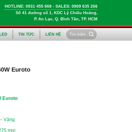
HOTLINE:
0931 455 668
- SALES:
0909 635 266
Số 41 đường số 1, KDC Lý Chiêu Hoàng,
P. An Lạc, Q. Bình Tân, TP. HCM
Tìm
LED
TIN TỨC
LIÊN HỆ
kiếm:
60W Euroto
 Euroto
 – Vàng
H275 mm