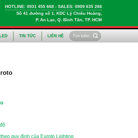
HOTLINE:
0931 455 668
- SALES:
0909 635 266
Số 41 đường số 1, KDC Lý Chiêu Hoàng,
P. An Lạc, Q. Bình Tân, TP. HCM
Tìm
LED
TIN TỨC
LIÊN HỆ
kiếm:
roto
to
 độ
heo quy định của Euroto Lighting