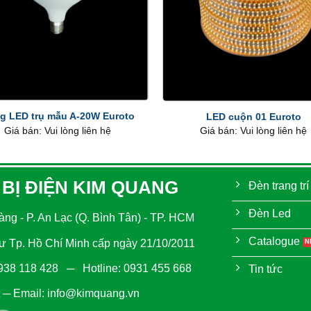
+
g LED trụ mẫu A-20W Euroto
LED cuộn 01 Euroto
Giá bán: Vui lòng liên hệ
Giá bán: Vui lòng liên hệ
 BỊ ĐIỆN KIM QUANG
Đèn trang trí
Đèn Led
ng - P. An Lạc (Q. Bình Tân) - TP. HCM
Catalogue
 Tp. Hồ Chí Minh cấp ngày 21/10/2011
938 118 428
─ Hotline:
0931 455 668
Tin tức
─ Email:
info@kimquang.vn