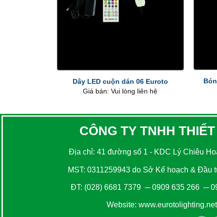
+
+
Bón
Dây LED cuộn dán 06 Euroto
Giá bán: Vui lòng liên hệ
CÔNG TY TNHH THIẾT
Địa chỉ: 41 đường số 1 - KDC Lý Chiêu Hoà
MST: 0311259943 do Sở Kế hoạch & Đầu tư
ĐT:
(028) 6681 7379
─
0909 635 266
─
0
Website:
www.eurotolighting.net