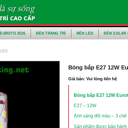
EUROTO 2026
ĐÈN TRANG TRÍ
ĐÈN LED
ĐÈN SOLAR 
 LED
Bóng bắp E27 12W Eu
Giá bán: Vui lòng liên hệ
Bóng bắp E27 12W Euro
E27 – 12W
Ánh sáng đổi màu – 3 chế
Sản phẩm được bảo hành t