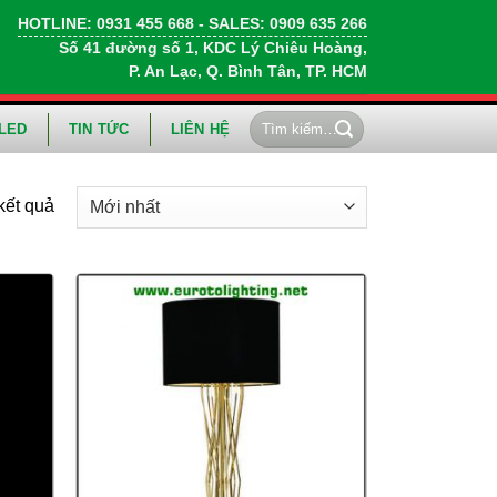
HOTLINE:
0931 455 668
- SALES:
0909 635 266
Số 41 đường số 1, KDC Lý Chiêu Hoàng,
P. An Lạc, Q. Bình Tân, TP. HCM
Tìm
LED
TIN TỨC
LIÊN HỆ
kiếm:
kết quả