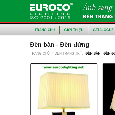
Skip
to
content
TRANG CHỦ
GIỚI THIỆU
CATALOGUE 
Đèn bàn - Đèn đứng
TRANG CHỦ
/
ĐÈN TRANG TRÍ
/
ĐÈN BÀN - ĐÈN 