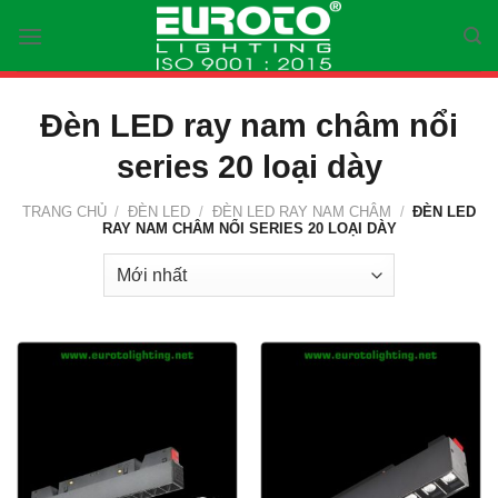
Skip
to
content
Đèn LED ray nam châm nổi
series 20 loại dày
TRANG CHỦ
/
ĐÈN LED
/
ĐÈN LED RAY NAM CHÂM
/
ĐÈN LED
RAY NAM CHÂM NỔI SERIES 20 LOẠI DÀY